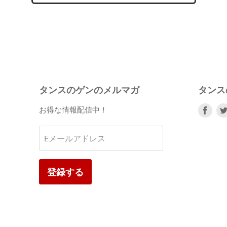
タンスのゲンのメルマガ
タンス
Fac
お得な情報配信中！
で
見
Eメールアドレス
つ
け
て
登録する
く
だ
さ
い