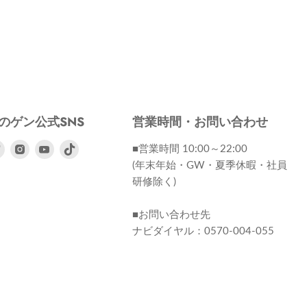
のゲン公式SNS
営業時間・お問い合わせ
ebook
Twitter
Instagram
Youtube
■営業時間 10:00～22:00
で
で
で
(年末年始・GW・夏季休暇・社員
見
見
見
研修除く)
つ
つ
つ
け
け
け
■お問い合わせ先
て
て
て
ナビダイヤル：0570-004-055
く
く
く
だ
だ
だ
さ
さ
さ
い
い
い