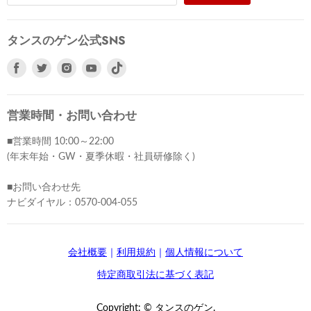
タンスのゲン公式SNS
Facebook
Twitter
Instagram
Youtube
で
で
で
で
見
見
見
見
つ
つ
つ
つ
営業時間・お問い合わせ
け
け
け
け
■営業時間 10:00～22:00
て
て
て
て
(年末年始・GW・夏季休暇・社員研修除く)
く
く
く
く
だ
だ
だ
だ
■お問い合わせ先
さ
さ
さ
さ
ナビダイヤル：0570-004-055
い
い
い
い
会社概要
｜
利用規約
｜
個人情報について
特定商取引法に基づく表記
Copyright: © タンスのゲン.