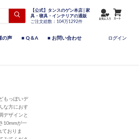
【公式】タンスのゲン本店 | 家
具・寝具・インテリアの通販
ご注文総数：104万1292件
様の声
■ Q＆A
■ お問い合わせ
ログイン
どもっぽいデ
んな方におす
調デザインと
10mmが一
れておりま
てみてくださ