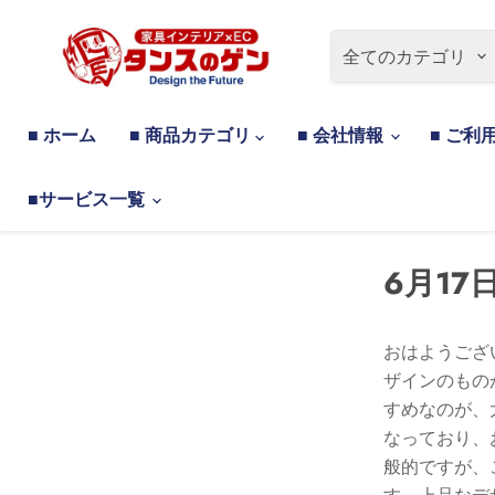
全てのカテゴリ
■ ホーム
■ 商品カテゴリ
■ 会社情報
■ ご利
■サービス一覧
6月17日
おはようござ
ザインのもの
すめなのが、
なっており、
般的ですが、
す。上品なデ