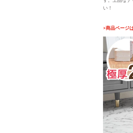
い！
>商品ページ