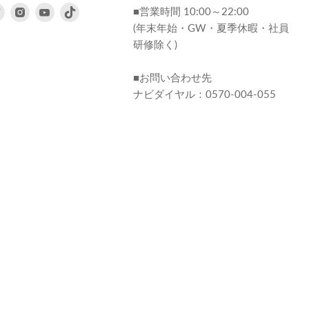
ebook
Twitter
Instagram
Youtube
■営業時間 10:00～22:00
で
で
で
(年末年始・GW・夏季休暇・社員
見
見
見
研修除く)
つ
つ
つ
け
け
け
■お問い合わせ先
て
て
て
ナビダイヤル：0570-004-055
く
く
く
だ
だ
だ
さ
さ
さ
い
い
い