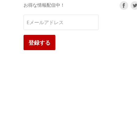
Fac
お得な情報配信中！
で
見
Eメールアドレス
つ
け
て
登録する
く
だ
さ
い