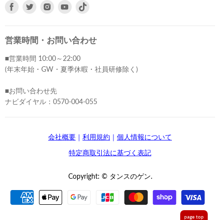
Facebook
Twitter
Instagram
Youtube
で
で
で
で
見
見
見
見
つ
つ
つ
つ
営業時間・お問い合わせ
け
け
け
け
■営業時間 10:00～22:00
て
て
て
て
(年末年始・GW・夏季休暇・社員研修除く)
く
く
く
く
だ
だ
だ
だ
■お問い合わせ先
さ
さ
さ
さ
ナビダイヤル：0570-004-055
い
い
い
い
会社概要
｜
利用規約
｜
個人情報について
特定商取引法に基づく表記
Copyright: © タンスのゲン.
page top