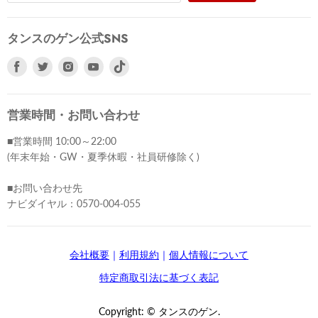
タンスのゲン公式SNS
Facebook
Twitter
Instagram
Youtube
で
で
で
で
見
見
見
見
つ
つ
つ
つ
営業時間・お問い合わせ
け
け
け
け
■営業時間 10:00～22:00
て
て
て
て
(年末年始・GW・夏季休暇・社員研修除く)
く
く
く
く
だ
だ
だ
だ
■お問い合わせ先
さ
さ
さ
さ
ナビダイヤル：0570-004-055
い
い
い
い
会社概要
｜
利用規約
｜
個人情報について
特定商取引法に基づく表記
Copyright: © タンスのゲン.