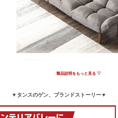
私はオットマン追加で計2個を購入でリクライニング
も可能な感じです。
感想としては、安価な物で心配はありましたが、全然
ごく私にはいい商品でした。
ベッドに行かずソファーで寝てしまう事が増えました
>>タンスのゲンが返信しました
この度はタンスのゲンをご利用いただき誠にありが
います。無事に商品をお届けできたようで安心いた
た。また、商品の組み立が簡単であったとのことや
商品だと思いいます」とのお言葉をいただき、大変
います。末永くご愛用頂きましたら幸いです。今後
製品説明をもっと見る ▽
にご満足いただける用品・サービスの提供に努めて
すので、引き続きタンスのゲンをどうぞよろしくお
します。
▼タンスのゲン、ブランドストーリー▼