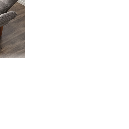
して寝る事
大丈夫です
笑笑
とうござ
しまし
、「良い
嬉しく思
もお客様
まいりま
願いいた
07/15/2026