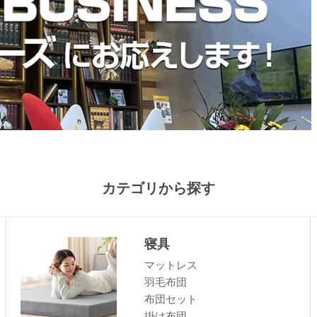
り付けるとソファカバーのファスナーのところに金具
で、取り外せなくなる。
>>タンスのゲンが返信しました
この度はタンスのゲンをご利用いただき、誠にあり
ざいます。
カテゴリから探す
リクライニングソファの使用感にご満足いただけた
で、うれしく思います。
これからも快適にお過ごしいただけますと幸いです
またのご来店をお待ちしております。
寝具
マットレス
羽毛布団
布団セット
≫もっと見る≪
掛け布団