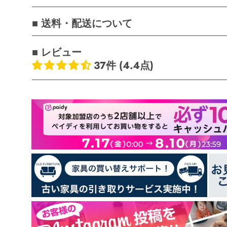
■ 送料・配送について
■ レビュー
37件 (4.4点)
お客様のレビュー
5つ星中4.38つ星
レビュー数 37 件
24
8
1
3
1