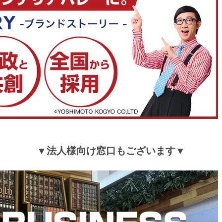
tansu-gen860619
広いので足を伸ばして寝ることができ、満足している
>>タンスのゲンが返信しました
この度は、タンスのゲンをご利用いただき誠にあり
ざいます。
当商品のサイズ感にご満足いただけたようで大変う
っております。
ご愛用いただけましたら幸いです。
またのご利用、心よりお待ちしております。
▼法人様向け窓口もございます▼
tansu-gen838603
大人2人でも余裕な幅で、ゆったりと座れる。
肘掛けと背もたれがほぼ水平になるのが良い。
ソファカバーがファスナーで取れるようになっている