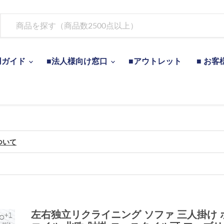
用ガイド
■法人様向け窓口
■アウトレット
■ お客
ついて
左右独立リクライニング ソファ 三人掛け 