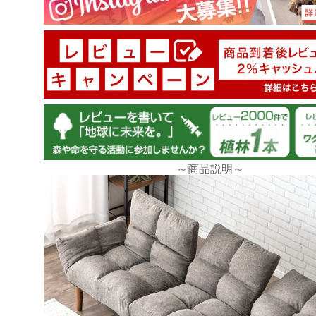
100.0
100.0
～商品説明～
tansu-gen874578
購入後予定日通りの到着でした。
商品も梱包他丁寧にしてありました。
組み立ても比較的簡単で役15分くらいで完成して
すぐに使えました。
使用期間はまだ短いですが、とても良い商品だと思い