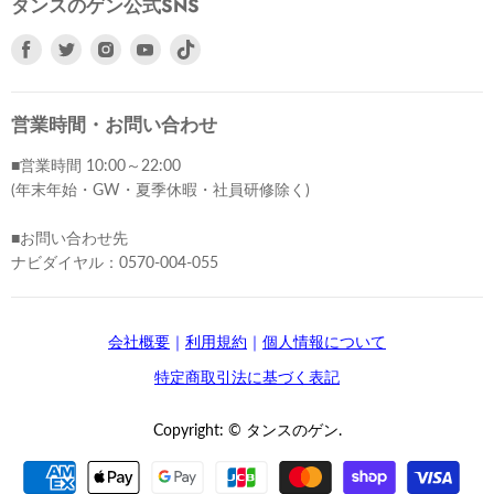
タンスのゲン公式SNS
Facebook
Twitter
Instagram
Youtube
で
で
で
で
見
見
見
見
つ
つ
つ
つ
営業時間・お問い合わせ
け
け
け
け
■営業時間 10:00～22:00
て
て
て
て
(年末年始・GW・夏季休暇・社員研修除く)
く
く
く
く
だ
だ
だ
だ
■お問い合わせ先
さ
さ
さ
さ
ナビダイヤル：0570-004-055
い
い
い
い
会社概要
｜
利用規約
｜
個人情報について
特定商取引法に基づく表記
Copyright: © タンスのゲン.