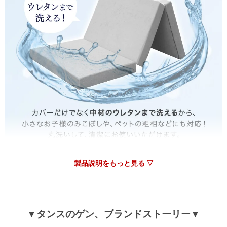
何卒よろしくお願いいたします。
07/30/2026
tansu-gen672176
丈夫さ、使いやすさ！どれも気に入っています！
>>タンスのゲンが返信しました
この度はタンスのゲンをご利用頂き誠にありがとうござい
ます。
商品にお気に召していただけたようで大変嬉しく思いま
す。
製品説明をもっと見る ▽
ご購入いただきましたマットレスで、快適にお休みいただ
ければ幸いです。
またのご来店心よりお待ちしております。
▼タンスのゲン、ブランドストーリー▼