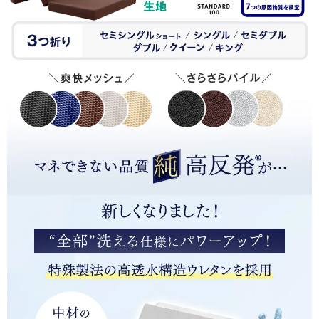
08/01/2026
一度に三つの商品を購入しましたが、すべてバラバラに届きま
した。そのうちの一つのマットレスがめちゃくちゃ
一度に三つの商品を購入しましたが、すべてバラバラに届きま
した。そのうちの一つのマットレスがめちゃくちゃ臭かったで
す。配送業者で変わってくるのか、そもそもその商品の匂いな
のか、
同じような方いたら対応策教えていただきたいです。
>>タンスのゲンが返信しました
この度は、タンスのゲンをご利用いただき誠にありがとう
ございます。
当商品の匂いに関しまして、大変ご迷惑をおかけしており
ます。
開封後、風通しの良い場所に置いていただくと改善するケ
ースがありますので、お試しいただけますと幸いです。