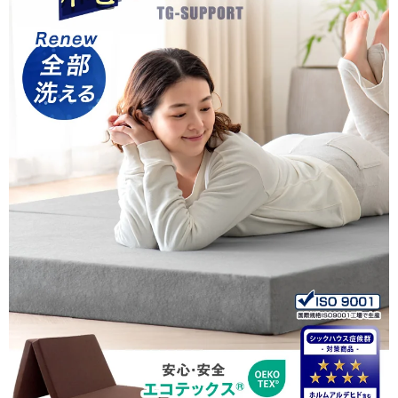
tansu-gen869381
せんべい布団の底付き感に悩んでいましたが、こちらはしっか
り厚みがあって、朝起きたときの体の痛さが全くなくなりまし
た！
このクオリティでお値段がお手頃なのも本当に嬉しいポイント
です。
なにより汚れても洗濯できるのが安心。
そして一番のお気に入りは、しっかり自立してくれるところで
す！毎日パッと立てて干せるので、湿気対策やお手入れがとて
もラクになりました。大満足の買い物です。
>>タンスのゲンが返信しました
この度はタンスのゲンをご利用いただき、誠にありがとう
ございます。
マットレスの使用感や三つ折りの扱いやすさにご満足いた
だけ、うれしく思います。
こちらの商品で快適にお休みいただけますと幸いです。
機会がございましたら、ぜひまた当店をご利用くださいま
せ。