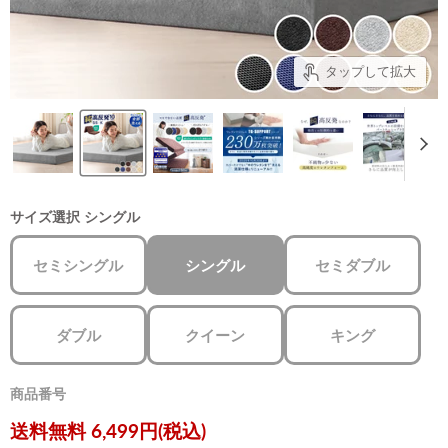
タップして拡大
サイズ選択
シングル
セミシングル
シングル
セミダブル
ダブル
クイーン
キング
商品番号
現在の価格
送料無料 6,499円(税込)